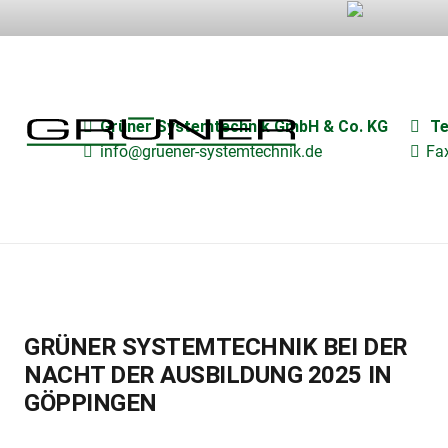
–
Grüner Systemtechnik GmbH & Co. KG
Te
info@gruener-systemtechnik.de
Fa
GRÜNER SYSTEMTECHNIK BEI DER
NACHT DER AUSBILDUNG 2025 IN
GÖPPINGEN